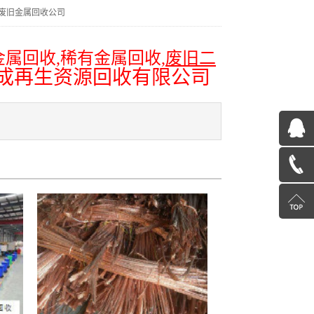
废旧金属回收公司
金属回收
,
稀有金属回收
,
废旧二
成再生资源回收
有限公司
QQ
在
13585078600
线
返
咨
回
询
顶
部