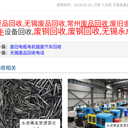
发布时间：2019-02-20, 已有
人浏览 文章来源:
废品回收
,
无锡废品回收
,
常州
废品回收
,
废旧
,
废铜回收
,
废钢回收
,
无
锡永
手
设备回收
一篇：
废旧电瓶电机报废汽车回收
一篇：
无锡废品回收电话
回收相关