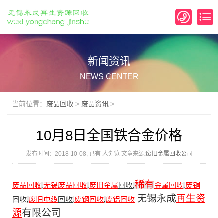
新闻资讯
NEWS CENTER
当前位置：
废品回收
>
废品资讯
>
10月8日全国铁合金价格
发布时间：2018-10-08, 已有
人浏览 文章来源:
废旧金属回收公司
稀有
废品回收
无锡废品回收
废旧金属
回收
金属回收
废铜
,
,
,
,
无锡永成
再生资
回收
废旧电缆
回收
废钢回收
废铝回收
-
,
,
,
源
有限公司