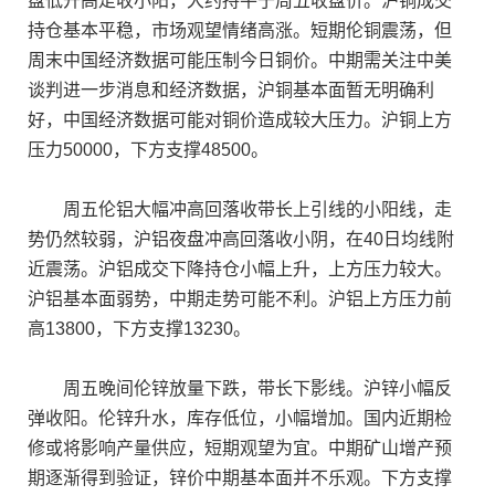
盘低开高走收小阳，大约持平于周五收盘价。沪铜成交
持仓基本平稳，市场观望情绪高涨。短期伦铜震荡，但
周末中国经济数据可能压制今日铜价。中期需关注中美
谈判进一步消息和经济数据，沪铜基本面暂无明确利
好，中国经济数据可能对铜价造成较大压力。沪铜上方
压力50000，下方支撑48500。
周五伦铝大幅冲高回落收带长上引线的小阳线，走
势仍然较弱，沪铝夜盘冲高回落收小阴，在40日均线附
近震荡。沪铝成交下降持仓小幅上升，上方压力较大。
沪铝基本面弱势，中期走势可能不利。沪铝上方压力前
高13800，下方支撑13230。
周五晚间伦锌放量下跌，带长下影线。沪锌小幅反
弹收阳。伦锌升水，库存低位，小幅增加。国内近期检
修或将影响产量供应，短期观望为宜。中期矿山增产预
期逐渐得到验证，锌价中期基本面并不乐观。下方支撑