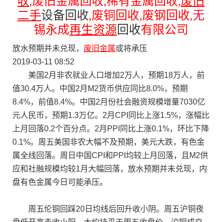
收
,
废旧金属回收
,
稀有金属回收
,
废旧
二手
设备回收
,
废铜回收
,
废钢回收
,
无
锡永成
再生资源
回收
有限公司
放水预期并未兑现，
废旧金属
或将承压
2019-03-11 08:52
美国2月非农就业人口增加2万人，预期18万人，前
值30.4万人。中国2月M2货币供应同比8.0%，预期
8.4%，前值8.4%。中国2月份社会融资规模增量7030亿
元人民币，预期1.3万亿。2月CPI同比上涨1.5%，涨幅比
上月回落0.2个百分点。2月PPI同比上涨0.1%，环比下降
0.1%。周五美国非农大幅不及预期，美元大跌，有色金
属全线回落。周日中国CPI和PPI均较上月回落，且M2供
应和社融规模均较1月大幅回落，放水预期并未兑现，内
盘有色金属今日可能承压。
周五伦铜回踩20日均线后回升收小阴。周五沪铜夜