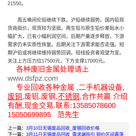
21550。
周五晚间伦铅继续下跌。沪铅继续弱势。国内铅现
货商挺价，现货较为坚挺。再生铅与原生铅价差贴水小
幅扩大，已有小幅利润空间，后期产量逐步释放，下游
需求仍未实质性恢复。后期关注下游需求能否走强。短
期沪铅或将继续维持弱势回调。短线投资者观望为宜。
关注上方压力位17500元，下方支撑17000元。
各种废旧金属处理请上
www.dsfpz.com
专业回收各种金属 ,二手机器设备,
废铜
,废铝,废钢,
不锈钢
,合作共赢 介绍
有酬,现金交易.联系:13585078600
15050699895 范先生
上一篇：
3月10日无锡废品回收_废钢回收价格
下一篇：
3月11日无锡废品回收_需求端指引 铜价区间震荡