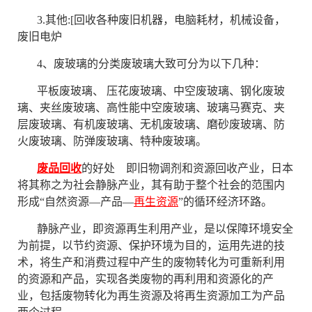
3
.其他:[回收各种废旧机器，电脑耗材，机械设备，
废旧电炉
4、废玻璃的分类废玻璃大致可分为以下几种：
平板废玻璃、
压花废玻璃、中空废玻璃、钢化废玻
璃、夹丝废玻璃、高性能中空废玻璃、玻璃马赛克、夹
层废玻璃、有机废玻璃、无机废玻璃、磨砂废玻璃、防
火废玻璃、防弹废玻璃、特种废玻璃。
废品回收
的好处 即旧物调剂和资源回收产业，日本
将其称之为社会静脉产业，其有助于整个社会的范围内
形成
“自然资源—产品—
再生资源
”的循环经济环路。
静脉产业，即资源再生利用产业，是以保障环境安全
为前提，以节约资源、保护环境为目的，运用先进的技
术，将生产和消费过程中产生的废物转化为可重新利用
的资源和产品，实现各类废物的再利用和资源化的产
业，包括废物转化为再生资源及将再生资源加工为产品