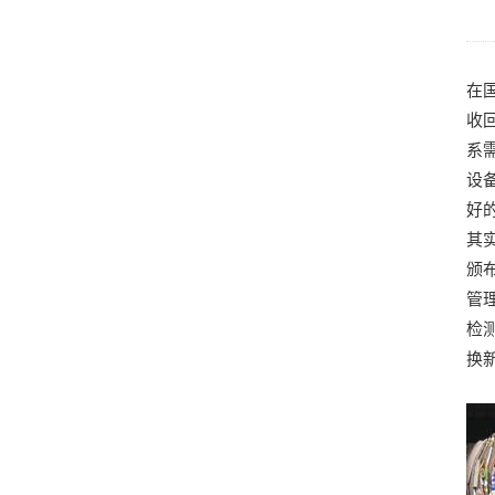
在
收
系
设
好
其
颁
管
检
换