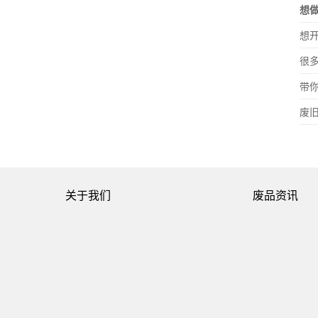
想
想
很
带
废
关于我们
废品资讯