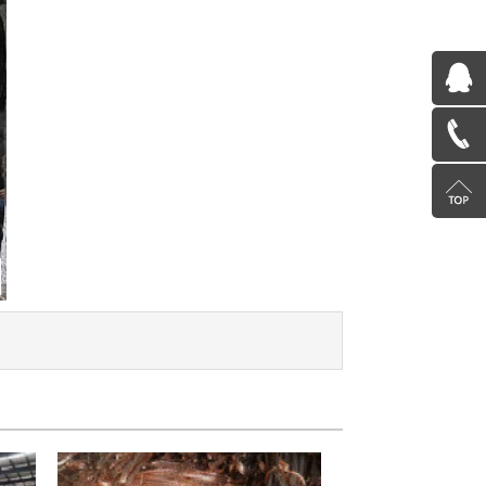
QQ
在
13585078600
线
返
咨
回
询
顶
部