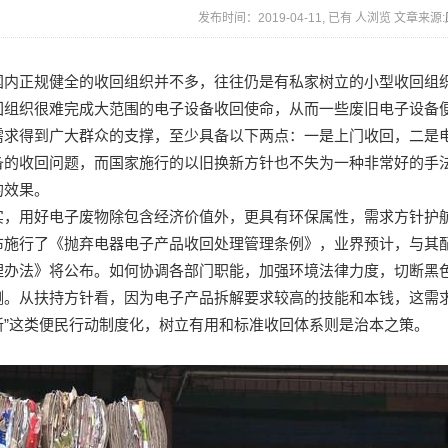
发布时间：2019-04-11, 已有
人浏览 文章来源:
国内正规健全的收回组织并不多，往往仍是有私家树立的小型收回组
回组织很难完成大范围的电子设备收回使命，从而一些废旧电子设备
需求得到广大群众的支撑，至少具备以下两点：一是上门收回，二是
备的收回问题，而国家施行的以旧换新方针也不失为一种非常好的手
的效果。
实，用好电子废物除包含经济价值外，更具有环保属性，需求方针护
布施行了《抛弃电器电子产品收回处理管理条例》，业界预计，与其
理办法》将公布。如何协调各部门职能，加强环境法律力度，切断黑
测。从扶持方针看，因为电子产品拆解要求较高的技能和本钱，这需求
新”这类便民行动制度化，树立有用和标准收回体系则是治本之策。