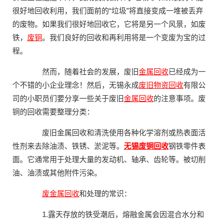
很好地回收利用，我们面前的“垃圾”将直接变成一堆被丢弃
的废物。如果我们很好地回收它，它将是另一个风景，如废
铁，
废铜
。我们良好的回收和再利用将是一个变废为宝的过
程。
然而，随着社会的发展，废旧
金属回收
已经成为一
个不错的小企业理念！然后，无锡永成
废旧物资回收
有限公
司的小职员们要分享一些关于废旧
金属回收
的注意事项。废
铜的回收需要整理分类：
废旧金属回收和清洗使用各种化学溶剂或热表面活
性剂来去除油渍、铁锈、淤泥等。
无锡
废铜回收
钢铁零件表
面。它通常用于处理大量的发动机、轴承、齿轮等。被切削
油、油渍或其他附件污染。
废金属回收
和处理的常识：
1.露天存放的铁受潮后，熔融金属会因混合水分和