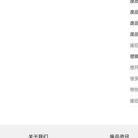
废品
废
废
废
废
想
想
很
带
废
关于我们
废品资讯