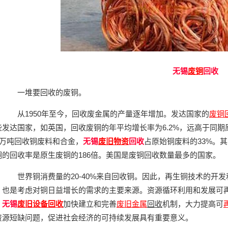
无锡
废铜
回收
一堆要回收的废铜。
从1950年至今，回收废金属的产量逐年增加。发达国家的
废铜
些发达国家，如英国，回收废铜的年平均增长率为6.2%，远高于同期原
16万吨回收铜废料和合金，
无锡
废旧物资
回收
占原始铜废料的33%。其
铜的回收率是原生废铜的186倍。美国是废铜回收数量最多的国家。
世界铜消费量的20-40%来自回收铜。因此，再生铜技术的开
，也是考虑对铜日益增长的需求的主要来源。资源循环利用和发展可
。
无锡
废旧设备回收
加快建立和完善
废旧金属
回收
机制，大力提高可
资源短缺问题，促进社会经济的可持续发展具有重要意义。