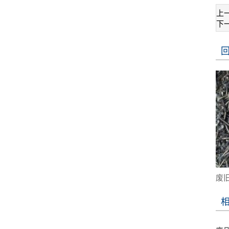
上
下
废