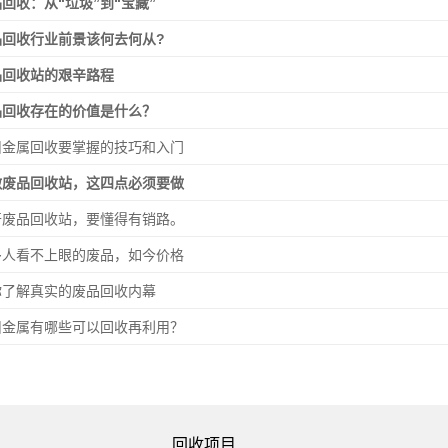
回收：从“垃圾”到“宝藏”
品回收行业前景该何去何从?
品回收站的艰辛路程
品回收存在的价值是什么？
旧金属回收要掌握的技巧和入门
做废品回收站，这四点必须要做
开废品回收站，要懂得有销路。
多人看不上眼的废品，如今价格
你了解真实的废品回收内幕
旧金属有哪些可以回收再利用？
回收项目